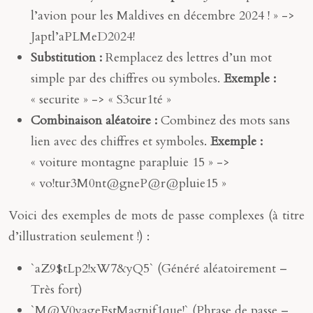
l’avion pour les Maldives en décembre 2024 ! » ->
Japtl’aPLMeD2024!
Substitution :
Remplacez des lettres d’un mot
simple par des chiffres ou symboles.
Exemple :
« securite » -> « S3cur1té »
Combinaison aléatoire :
Combinez des mots sans
lien avec des chiffres et symboles.
Exemple :
« voiture montagne parapluie 15 » ->
« vo!tur3M0nt@gneP@r@pluie15 »
Voici des exemples de mots de passe complexes (à titre
d’illustration seulement !) :
`aZ9$tLp2!xW7&yQ5` (Généré aléatoirement –
Très fort)
`M@V0yageEstMagnif1que!` (Phrase de passe –